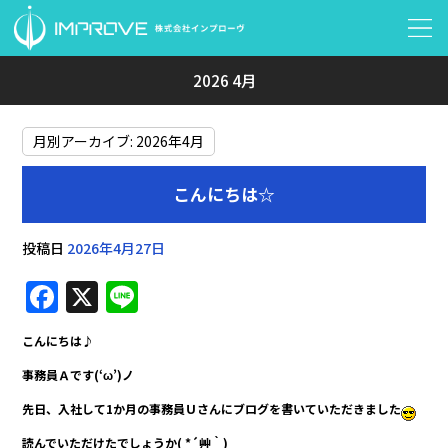
2026 4月
月別アーカイブ:
2026年4月
こんにちは☆
投稿日
2026年4月27日
F
X
Li
a
n
こんにちは♪
c
e
事務員Ａです(‘ω’)ノ
e
先日、入社して1か月の
事務員Ｕさんにブログを書いていただきました
b
読んでいただけたでしょうか( *´艸｀)