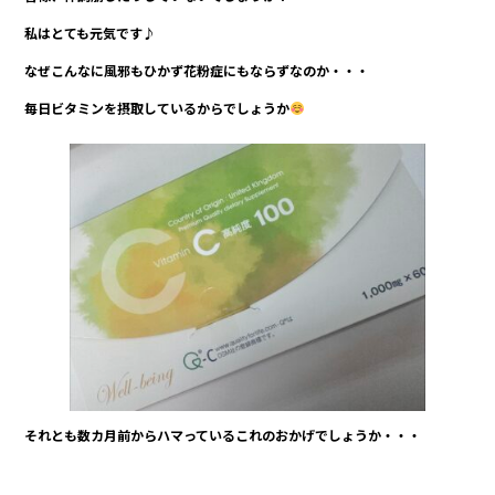
o
o
私はとても元気です♪
k
なぜこんなに風邪もひかず花粉症にもならずなのか・・・
毎日ビタミンを摂取しているからでしょうか
それとも数カ月前からハマっているこれのおかげでしょうか・・・