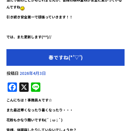
んですね
引き続き安全第一で頑張っていきます！！
では、また更新します(^^)//
春ですね(*’▽’)
投稿日
2026年4月3日
F
X
Li
a
n
こんにちは！事務員Ａです☆
c
e
また最近寒くなったり暑くなったり・・・
e
花粉もかなり酷いですね(´；ω；`)
b
皆様、体調崩したりしていないでしょうか？