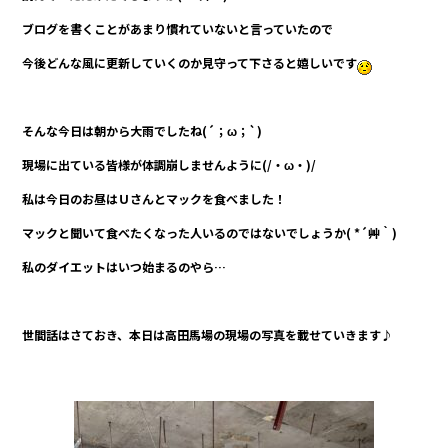
o
o
ブログを書くことがあまり慣れていないと言っていたので
k
今後どんな風に
更新していくのか見守って下さると嬉しいです
そんな今日は朝から大雨でしたね(´；ω；`)
現場に出ている皆様が体調崩しませんように(/・ω・)/
私は今日のお昼はＵさんとマックを食べました！
マックと聞いて食べたくなった人いるのではないでしょうか( *´艸｀)
私のダイエットはいつ始まるのやら…
世間話はさておき、本日は高田馬場の現場の写真を載せていきます♪