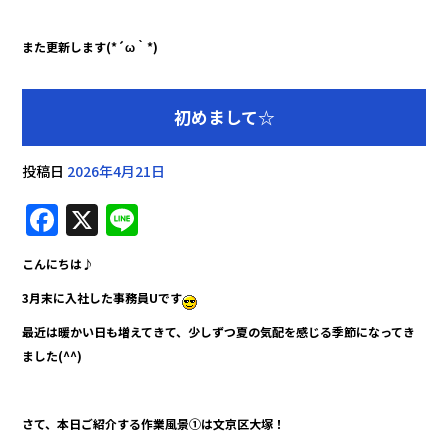
また更新します(*´ω｀*)
初めまして☆
投稿日
2026年4月21日
F
X
Li
a
n
こんにちは♪
c
e
3月末に入社した事務員Uです
e
最近は暖かい日も増えてきて、
少しずつ夏の気配を感じる季節になってき
b
ました(^^)
o
o
さて、本日ご紹介する作業風景①は文京区大塚！
k