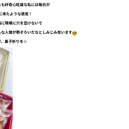
らも好奇心旺盛な私には毎日が
界に来たような感覚！
当に現場に穴を空けないで
ルな人間が勢ぞろいだなとしみじみ思います
が、菓子折りを☆