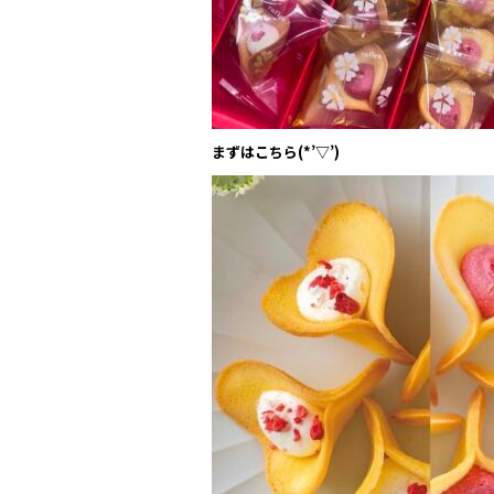
まずはこちら(*’▽’)