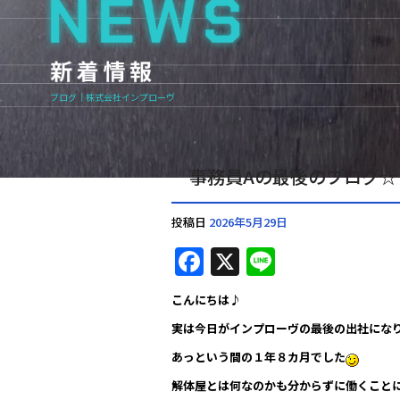
ブログ｜株式会社インプローヴ
事務員Aの最後のブログ☆
投稿日
2026年5月29日
F
X
Li
a
n
こんにちは♪
c
e
実は今日がインプローヴの最後の出社になりま
e
あっという間の１年８カ月でした
b
解体屋とは何なのかも分からずに働くこと