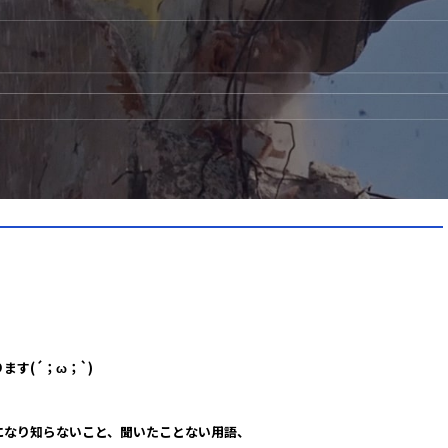
す(´；ω；`)
になり知らないこと、聞いたことない用語、