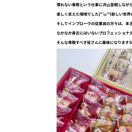
o
慣れない事務という仕事に沢山苦戦しなが
o
楽しく思えた環境でした(*’ω’*)新しい世
k
そしてインプローヴの従業員の方々は、本
なかなか身近にはいない
プロフェッショナ
そんな尊敬すべき皆さんに最後になります