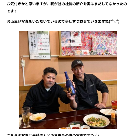
お気付きかと思いますが、我が社の社長の紹介を実はまだしてなかったの
o
です！
o
沢山良い写真をいただいているので少しずつ載せていきますね(*’▽’)
k
こちらの写真は元請さんとの食事会の際の写真です(‘ω’)