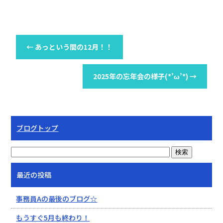
←
あっという間の12月！！
2025年の忘年会の様子(*’ω’*)
→
ブログトップ
最近の投稿
事務員Aの最後のブログ☆
もうすぐ5月も終わり！